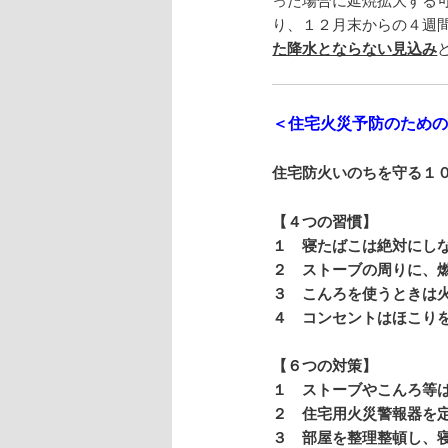
り、１２月末からの４週
た降水とならない見込み
＜住宅火災予防のため
住宅防火いのちを守る１
【
４つの習慣
】
１ 寝たばこは絶対にし
２ ストーブの周りに、
３ こんろを使うときは
４ コンセントはほこり
【
６つの対策
】
１ ストーブやこんろ等
２ 住宅用火災警報器を
３ 部屋を整理整頓し、