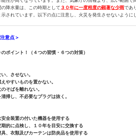
間の降水量は、この時期として
３０年に一度程度の顕著な少雨
であ
と示されています。以下の点に注意し、火災を発生させないように
の注意点＞
０のポイント！（４つの習慣・６つの対策）
ない、させない。
燃えやすいものを置かない。
火のそばを離れない。
を清掃し、不必要なプラグは抜く。
は安全装置の付いた機器を使用する
定期的に点検し、１０年を目安に交換する
寝具、衣類及びカーテンは防炎品を使用する