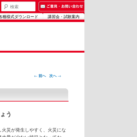
検索
各種様式ダウンロード
講習会・試験案内
メ
サ
イ
ブ
ン
コ
コ
ン
ン
テ
テ
ン
ン
ツ
ツ
へ
へ
移
←
前へ
次へ
→
移
動
動
ょう
し火災が発生しやすく、火災にな
降水量が少ない状況となってお