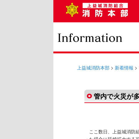
メインメニュー
上益城消防本部
>
新着情報
>
投稿ナビゲーション
管内で火災が
ここ数日、上益城消防組
った場合に延焼拡大する