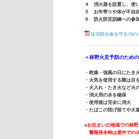
４ 消火器を設置し、使
５ お年寄りや体が不自
６ 防火防災訓練への参
住宅防火命を守る10の
＜林野火災予防のため
・乾燥・強風の日にたき
・火気を使用する際は目
・火入れ・たき火など火
・消火用の水を確保
・使用後は完全に消火
・たばこの投げ捨てや火
※お住まいの地域での林
警報発令時は屋外での