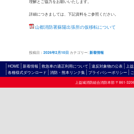
理解とご協力をお願いいたします。
詳細につきましては、下記資料をご参照ください。
山都消防署蘇陽出張所の仮移転について
投稿日：
2026年2月10日
カテゴリー:
新着情報
HOME
新着情報
救急車の適正利用について
違反対象物の公表
上益
各種様式ダウンロード
消防・熊本リンク集
プライバシーポリシー
上益城消防組合消防本部 〒861-3206熊