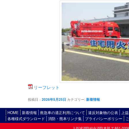
リーフレット
投稿日：
2026年5月25日
カテゴリー:
新着情報
HOME
新着情報
救急車の適正利用について
違反対象物の公表
上益
各種様式ダウンロード
消防・熊本リンク集
プライバシーポリシー
上益城消防組合消防本部 〒861-3206熊