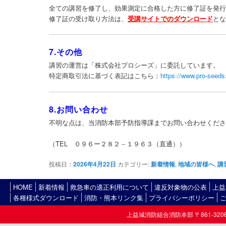
全ての講習を修了し、効果測定に合格した方に修了証を発
修了証の受け取り方法は、
受講サイトでのダウンロード
と
7.その他
講習の運営は「株式会社プロシーズ」に委託しています。
特定商取引法に基づく表記はこちら：
https://www.pro-seeds
8.お問い合わせ
不明な点は、当消防本部予防指導課までお問い合わせくだ
（TEL ０９６ー２８２－１９６３（直通））
投稿日：
2026年4月22日
カテゴリー:
新着情報
,
地域の皆様へ
,
講
HOME
新着情報
救急車の適正利用について
違反対象物の公表
上益
各種様式ダウンロード
消防・熊本リンク集
プライバシーポリシー
上益城消防組合消防本部 〒861-3206熊