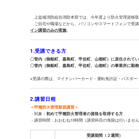
上益城消防組合消防本部では、今年度より防火管理資格
ご自宅や職場などから、パソコンやスマートフォンで受
イン講習のみの実施
。
1.受講できる方
〇管内（御船町、嘉島町、甲佐町、山都町）に居住されて
〇管内（御船町、嘉島町、甲佐町、山都町）の事業所に勤
※受講の際は、マイナンバーカード・運転免許証・パスポー
2.講習日程
＜甲種防火管理新規講習＞
・対象：
初めて甲種防火管理者の資格を取得する方
・講習時間：おおむね10時間（講習科目の免除は行いませ
受講期間（２週間）