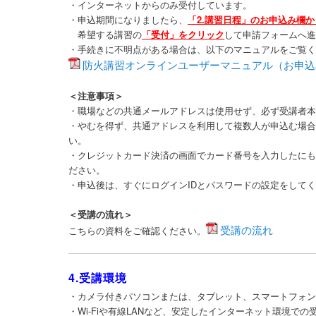
・インターネットからのみ受付しています。
・申込期間になりましたら、
「2.講習日程」の
お申込み欄か
希望する講習の
「受付」をクリック
して申請フォームへ
・手続きに不明点がある場合は、以下のマニュアルをご覧
防火講習オンラインユーザーマニュアル（お申込み〜
＜注意事項＞
・職場などの共通メールアドレスは使用せず、必ず受講者
・やむを得ず、共通アドレスを利用して複数人が申込む場
い。
・クレジットカード決済の画面でカード番号を入力したに
ださい。
・申込後は、すぐにログインIDとパスワードの設定をして
＜受講の流れ＞
受講の流れ
こちらの資料をご確認ください。
4.受講環境
・カメラ付きパソコンまたは、タブレット、スマートフォ
・Wi-Fiや有線LANなど、安定したインターネット環境で